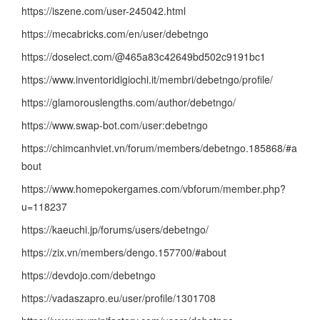
https://iszene.com/user-245042.html
https://mecabricks.com/en/user/debetngo
https://doselect.com/@465a83c42649bd502c9191bc1
https://www.inventoridigiochi.it/membri/debetngo/profile/
https://glamorouslengths.com/author/debetngo/
https://www.swap-bot.com/user:debetngo
https://chimcanhviet.vn/forum/members/debetngo.185868/#a
bout
https://www.homepokergames.com/vbforum/member.php?
u=118237
https://kaeuchi.jp/forums/users/debetngo/
https://zix.vn/members/dengo.157700/#about
https://devdojo.com/debetngo
https://vadaszapro.eu/user/profile/1301708