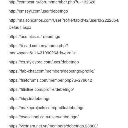
http://compcar.ru/forum/member.php?u=132628
http://emseyi.com/user/debetngo
http://maisoncarlos.com/UserProfile/tabid/42/userId/2222654/
Default.aspx
https://acomics.ru/-debetngo
https://b.cari.com.my/home.php?
mod=space&uid=3199026&do=profile
https://es.stylevore.com/user/debetngo
https://fab-chat.com/members/debetngo/profile/
https://fileforums.com/member.php?u=276642
https://fitinline.com/profile/debetngo/
https://hiqy.in/debetngo
https://makeprojects.com/profile/debetngo
https://oyaschool.com/users/debetngo/
https://vietnam.net.vn/members/debetngo.28866/