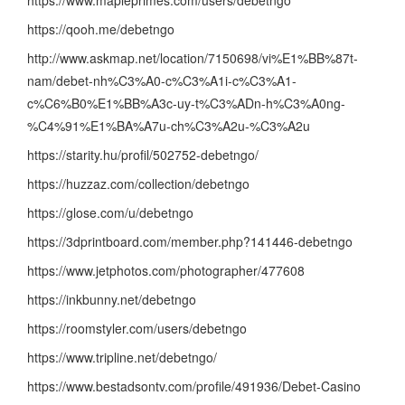
https://www.mapleprimes.com/users/debetngo
https://qooh.me/debetngo
http://www.askmap.net/location/7150698/vi%E1%BB%87t-
nam/debet-nh%C3%A0-c%C3%A1i-c%C3%A1-
c%C6%B0%E1%BB%A3c-uy-t%C3%ADn-h%C3%A0ng-
%C4%91%E1%BA%A7u-ch%C3%A2u-%C3%A2u
https://starity.hu/profil/502752-debetngo/
https://huzzaz.com/collection/debetngo
https://glose.com/u/debetngo
https://3dprintboard.com/member.php?141446-debetngo
https://www.jetphotos.com/photographer/477608
https://inkbunny.net/debetngo
https://roomstyler.com/users/debetngo
https://www.tripline.net/debetngo/
https://www.bestadsontv.com/profile/491936/Debet-Casino