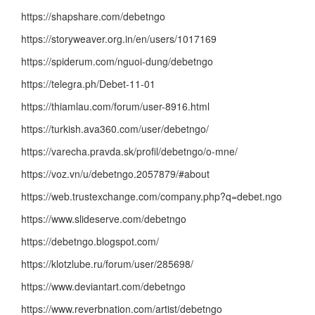
https://shapshare.com/debetngo
https://storyweaver.org.in/en/users/1017169
https://spiderum.com/nguoi-dung/debetngo
https://telegra.ph/Debet-11-01
https://thiamlau.com/forum/user-8916.html
https://turkish.ava360.com/user/debetngo/
https://varecha.pravda.sk/profil/debetngo/o-mne/
https://voz.vn/u/debetngo.2057879/#about
https://web.trustexchange.com/company.php?q=debet.ngo
https://www.slideserve.com/debetngo
https://debetngo.blogspot.com/
https://klotzlube.ru/forum/user/285698/
https://www.deviantart.com/debetngo
https://www.reverbnation.com/artist/debetngo