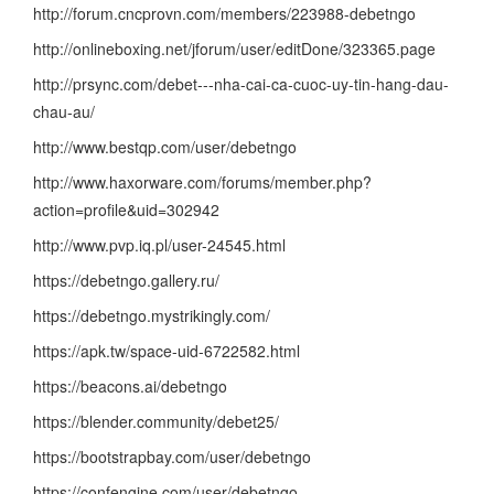
http://forum.cncprovn.com/members/223988-debetngo
http://onlineboxing.net/jforum/user/editDone/323365.page
http://prsync.com/debet---nha-cai-ca-cuoc-uy-tin-hang-dau-
chau-au/
http://www.bestqp.com/user/debetngo
http://www.haxorware.com/forums/member.php?
action=profile&uid=302942
http://www.pvp.iq.pl/user-24545.html
https://debetngo.gallery.ru/
https://debetngo.mystrikingly.com/
https://apk.tw/space-uid-6722582.html
https://beacons.ai/debetngo
https://blender.community/debet25/
https://bootstrapbay.com/user/debetngo
https://confengine.com/user/debetngo