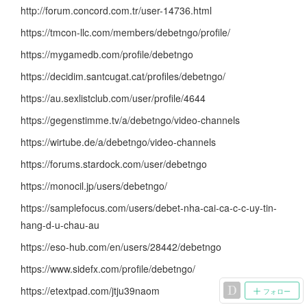
http://forum.concord.com.tr/user-14736.html
https://tmcon-llc.com/members/debetngo/profile/
https://mygamedb.com/profile/debetngo
https://decidim.santcugat.cat/profiles/debetngo/
https://au.sexlistclub.com/user/profile/4644
https://gegenstimme.tv/a/debetngo/video-channels
https://wirtube.de/a/debetngo/video-channels
https://forums.stardock.com/user/debetngo
https://monocil.jp/users/debetngo/
https://samplefocus.com/users/debet-nha-cai-ca-c-c-uy-tin-
hang-d-u-chau-au
https://eso-hub.com/en/users/28442/debetngo
https://www.sidefx.com/profile/debetngo/
https://etextpad.com/jtju39naom
フォロー