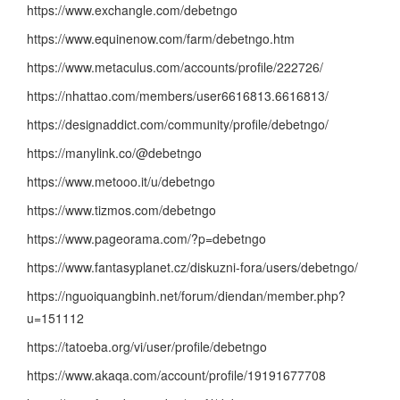
https://www.exchangle.com/debetngo
https://www.equinenow.com/farm/debetngo.htm
https://www.metaculus.com/accounts/profile/222726/
https://nhattao.com/members/user6616813.6616813/
https://designaddict.com/community/profile/debetngo/
https://manylink.co/@debetngo
https://www.metooo.it/u/debetngo
https://www.tizmos.com/debetngo
https://www.pageorama.com/?p=debetngo
https://www.fantasyplanet.cz/diskuzni-fora/users/debetngo/
https://nguoiquangbinh.net/forum/diendan/member.php?
u=151112
https://tatoeba.org/vi/user/profile/debetngo
https://www.akaqa.com/account/profile/19191677708