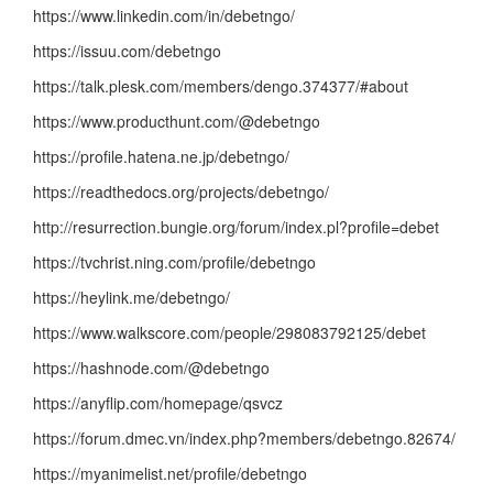
https://www.linkedin.com/in/debetngo/
https://issuu.com/debetngo
https://talk.plesk.com/members/dengo.374377/#about
https://www.producthunt.com/@debetngo
https://profile.hatena.ne.jp/debetngo/
https://readthedocs.org/projects/debetngo/
http://resurrection.bungie.org/forum/index.pl?profile=debet
https://tvchrist.ning.com/profile/debetngo
https://heylink.me/debetngo/
https://www.walkscore.com/people/298083792125/debet
https://hashnode.com/@debetngo
https://anyflip.com/homepage/qsvcz
https://forum.dmec.vn/index.php?members/debetngo.82674/
https://myanimelist.net/profile/debetngo