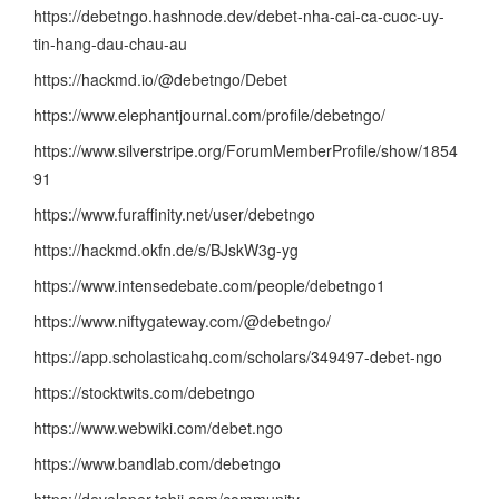
https://debetngo.hashnode.dev/debet-nha-cai-ca-cuoc-uy-
tin-hang-dau-chau-au
https://hackmd.io/@debetngo/Debet
https://www.elephantjournal.com/profile/debetngo/
https://www.silverstripe.org/ForumMemberProfile/show/1854
91
https://www.furaffinity.net/user/debetngo
https://hackmd.okfn.de/s/BJskW3g-yg
https://www.intensedebate.com/people/debetngo1
https://www.niftygateway.com/@debetngo/
https://app.scholasticahq.com/scholars/349497-debet-ngo
https://stocktwits.com/debetngo
https://www.webwiki.com/debet.ngo
https://www.bandlab.com/debetngo