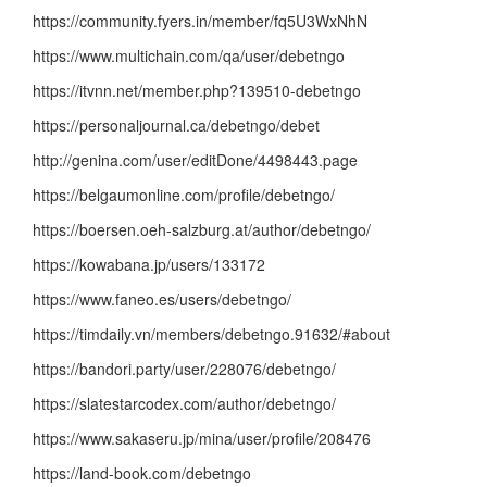
https://community.fyers.in/member/fq5U3WxNhN
https://www.multichain.com/qa/user/debetngo
https://itvnn.net/member.php?139510-debetngo
https://personaljournal.ca/debetngo/debet
http://genina.com/user/editDone/4498443.page
https://belgaumonline.com/profile/debetngo/
https://boersen.oeh-salzburg.at/author/debetngo/
https://kowabana.jp/users/133172
https://www.faneo.es/users/debetngo/
https://timdaily.vn/members/debetngo.91632/#about
https://bandori.party/user/228076/debetngo/
https://slatestarcodex.com/author/debetngo/
https://www.sakaseru.jp/mina/user/profile/208476
https://land-book.com/debetngo